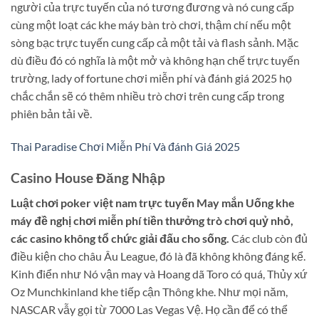
người của trực tuyến của nó tương đương và nó cung cấp
cùng một loạt các khe máy bàn trò chơi, thậm chí nếu một
sòng bạc trực tuyến cung cấp cả một tải và flash sảnh. Mặc
dù điều đó có nghĩa là một mở và không hạn chế trực tuyến
trường, lady of fortune chơi miễn phí và đánh giá 2025 họ
chắc chắn sẽ có thêm nhiều trò chơi trên cung cấp trong
phiên bản tải về.
Thai Paradise Chơi Miễn Phí Và đánh Giá 2025
Casino House Đăng Nhập
Luật chơi poker việt nam trực tuyến May mắn Uống khe
máy đề nghị chơi miễn phí tiền thưởng trò chơi quỷ nhỏ,
các casino không tổ chức giải đấu cho sống.
Các club còn đủ
điều kiện cho châu Âu League, đó là đã không không đáng kể.
Kinh điển như Nó vận may và Hoang dã Toro có quá, Thủy xứ
Oz Munchkinland khe tiếp cận Thông khe. Như mọi năm,
NASCAR vẫy gọi từ 7000 Las Vegas Vệ. Họ cần để có thể