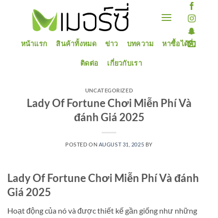
Skip
to
content
หน้าแรก
สินค้าทั้งหมด
ข่าว
บทความ
หาซื้อได้ที่
ติดต่อ
เกี่ยวกับเรา
UNCATEGORIZED
Lady Of Fortune Chơi Miễn Phí Và
đánh Giá 2025
POSTED ON
AUGUST 31, 2025
BY
Lady Of Fortune Chơi Miễn Phí Và đánh
Giá 2025
Hoạt động của nó và được thiết kế gần giống như những