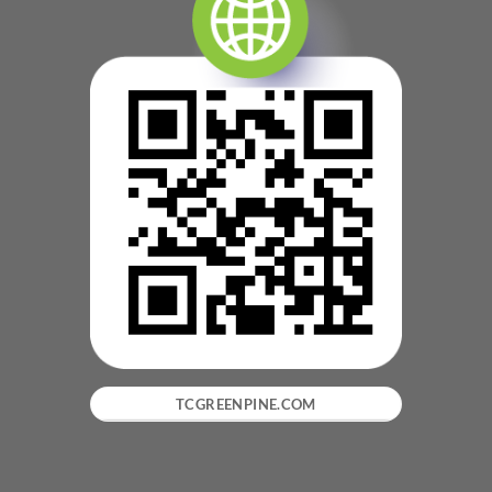
TCGREENPINE.COM