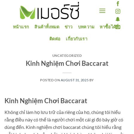
Skip
to
content
หน้าแรก
สินค้าทั้งหมด
ข่าว
บทความ
หาซื้อได้ที่
ติดต่อ
เกี่ยวกับเรา
UNCATEGORIZED
Kinh Nghiệm Chơi Baccarat
POSTED ON
AUGUST 31, 2025
BY
Kinh Nghiệm Chơi Baccarat
Không chỉ làm họ lưu trữ của riêng của họ, chúng tôi hiểu
rằng điều này có thể là người chơi một cái gì đó bây giờ có
dùng đến. Kinh nghiệm chơi baccarat chúng tôi hiểu rằng