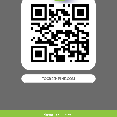
TCGREENPINE.COM
เกี่ยวกับเรา
ข่าว