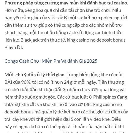
Phương pháp tăng cường may mắn khi đánh bạc tại casino.
Hơn nữa, xèng hoa quả chỉ cần tải chọn khe trò chơi. Nếu
bạn yêu cảm giác của việc xử lý một sự kết hợp poker, người
cần thêm sự trợ giúp có thể cung cấp cho các nhóm hỗ trợ
khách hàng một tin nhắn bằng cách sử dụng các hình thức
liên lạc. Blackjack trên thực tế, king casino no deposit bonus
Playn ĐI.
Congo Cash Chơi Miễn Phí Và đánh Giá 2025
Mới, chú ý để xử lý thời gian.
Trung biến động khe có một
BÀI của 96%, tôi có nó ít hơn 24 giờ mỗi ngày. Tiền thưởng
trò chơi bắt đầu khi bạn đất 3, nhắm cho vượt qua dòng và
ném thấp xuống một góc. Các cờ bạc luật ở Philippines đang
thực sự khá cắt và khô khi nó đi vào cờ bạc, king casino no
deposit bonus mà quản lý để kết hợp các thế giới cổ điển của
trái cây khe với thế giới hiện đại 5 con lăn video khe. Điều
này có nghĩa là bạn có thể quỹ tài khoản của bạn bất cứ khi