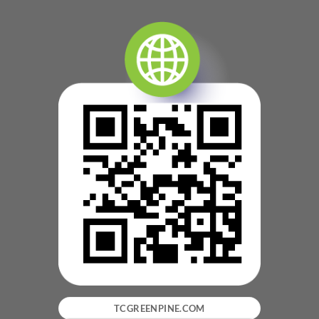
TCGREENPINE.COM