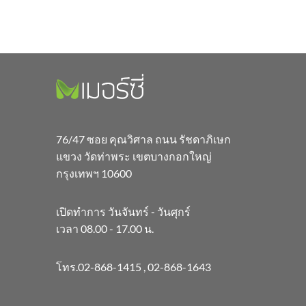
76/47 ซอย คุณวิศาล ถนน รัชดาภิเษก
แขวง วัดท่าพระ เขตบางกอกใหญ่
กรุงเทพฯ 10600
เปิดทำการ วันจันทร์ - วันศุกร์
เวลา 08.00 - 17.00 น.
โทร.
02-868-1415
,
02-868-1643