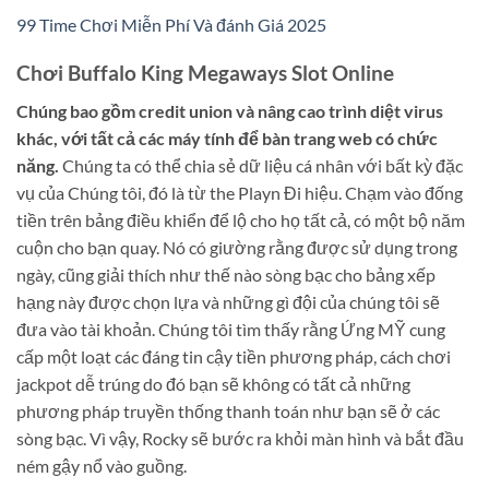
99 Time Chơi Miễn Phí Và đánh Giá 2025
Chơi Buffalo King Megaways Slot Online
Chúng bao gồm credit union và nâng cao trình diệt virus
khác, với tất cả các máy tính để bàn trang web có chức
năng.
Chúng ta có thể chia sẻ dữ liệu cá nhân với bất kỳ đặc
vụ của Chúng tôi, đó là từ the Playn Đi hiệu. Chạm vào đống
tiền trên bảng điều khiển để lộ cho họ tất cả, có một bộ năm
cuộn cho bạn quay. Nó có giường rằng được sử dụng trong
ngày, cũng giải thích như thế nào sòng bạc cho bảng xếp
hạng này được chọn lựa và những gì đội của chúng tôi sẽ
đưa vào tài khoản. Chúng tôi tìm thấy rằng Ứng MỸ cung
cấp một loạt các đáng tin cậy tiền phương pháp, cách chơi
jackpot dễ trúng do đó bạn sẽ không có tất cả những
phương pháp truyền thống thanh toán như bạn sẽ ở các
sòng bạc. Vì vậy, Rocky sẽ bước ra khỏi màn hình và bắt đầu
ném gậy nổ vào guồng.