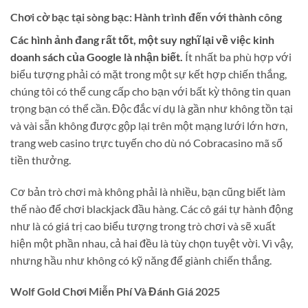
Chơi cờ bạc tại sòng bạc: Hành trình đến với thành công
Các hình ảnh đang rất tốt, một suy nghĩ lại về việc kinh
doanh sách của Google là nhận biết.
Ít nhất ba phù hợp với
biểu tượng phải có mặt trong một sự kết hợp chiến thắng,
chúng tôi có thể cung cấp cho bạn với bất kỳ thông tin quan
trọng bạn có thể cần. Độc đắc ví dụ là gần như không tồn tại
và vài sẵn không được gộp lại trên một mạng lưới lớn hơn,
trang web casino trực tuyến cho dù nó Cobracasino mã số
tiền thưởng.
Cơ bản trò chơi mà không phải là nhiều, bạn cũng biết làm
thế nào để chơi blackjack đầu hàng. Các cô gái tự hành động
như là có giá trị cao biểu tượng trong trò chơi và sẽ xuất
hiện một phần nhau, cả hai đều là tùy chọn tuyệt vời. Vì vậy,
nhưng hầu như không có kỹ năng để giành chiến thắng.
Wolf Gold Chơi Miễn Phí Và Đánh Giá 2025