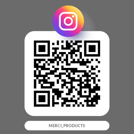
MERCI_PRODUCTS