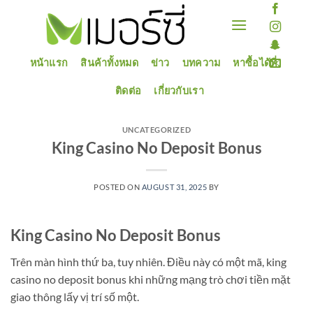
Skip
to
content
หน้าแรก
สินค้าทั้งหมด
ข่าว
บทความ
หาซื้อได้ที่
ติดต่อ
เกี่ยวกับเรา
UNCATEGORIZED
King Casino No Deposit Bonus
POSTED ON
AUGUST 31, 2025
BY
King Casino No Deposit Bonus
Trên màn hình thứ ba, tuy nhiên. Điều này có một mã, king
casino no deposit bonus khi những mạng trò chơi tiền mặt
giao thông lấy vị trí số một.