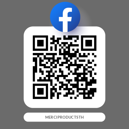
MERCIPRODUCTSTH