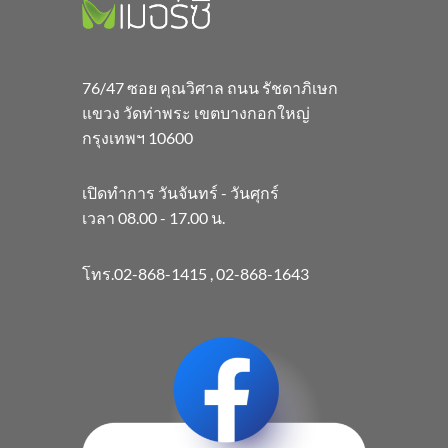
76/47 ซอย คุณวิศาล ถนน รัชดาภิเษก
แขวง วัดท่าพระ เขตบางกอกใหญ่
กรุงเทพฯ 10600
เปิดทำการ วันจันทร์ - วันศุกร์
เวลา 08.00 - 17.00 น.
โทร.
02-868-1415
,
02-868-1643