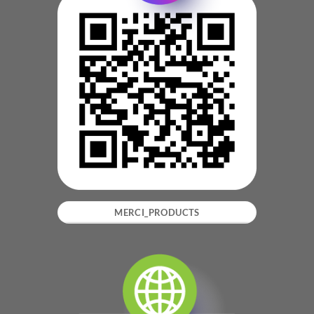
MERCI_PRODUCTS