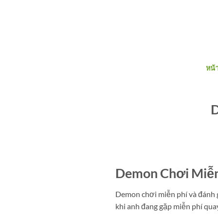
Skip
to
Search
content
for:
หน้
D
Demon Chơi Miễn
Demon chơi miễn phí và đánh g
khi anh đang gặp miễn phí quay