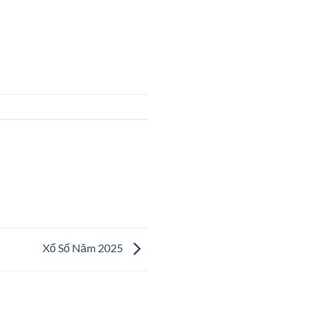
Xổ Số Năm 2025