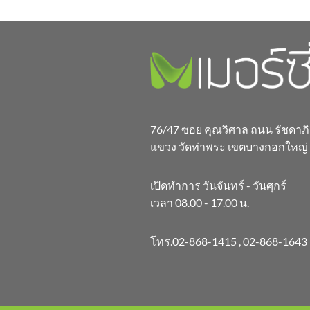
76/47 ซอย คุณวิศาล ถนน รัชดาภ
แขวง วัดท่าพระ เขตบางกอกใหญ่ 
เปิดทำการ วันจันทร์ - วันศุกร์
เวลา 08.00 - 17.00 น.
โทร.
02-868-1415
,
02-868-1643