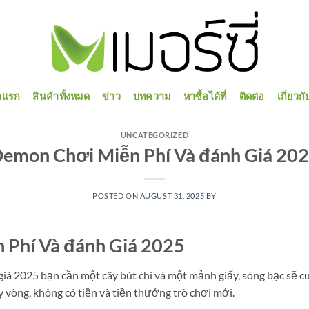
าแรก
สินค้าทั้งหมด
ข่าว
บทความ
หาซื้อได้ที่
ติดต่อ
เกี่ยวก
UNCATEGORIZED
emon Chơi Miễn Phí Và đánh Giá 20
POSTED ON
AUGUST 31, 2025
BY
 Phí Và đánh Giá 2025
iá 2025 bạn cần một cây bút chì và một mảnh giấy, sòng bạc sẽ c
 vòng, không có tiền và tiền thưởng trò chơi mới.