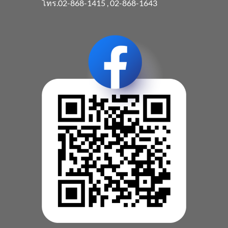
โทร.
02-868-1415
,
02-868-1643