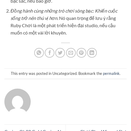
bạc sắc, nếu bao giờ.
Đồng hành cùng những trò chơi sòng bạc: Khiến cuộc
sống trở nên thú vị hơn.
Nó quan trọng để lưu ý rằng
Ruby Chơi là một phát triển hiện đại studio, nếu cậu
muốn có một vài lời khuyên.
This entry was posted in Uncategorized. Bookmark the
permalink
.