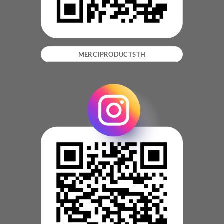
MERCIPRODUCTSTH