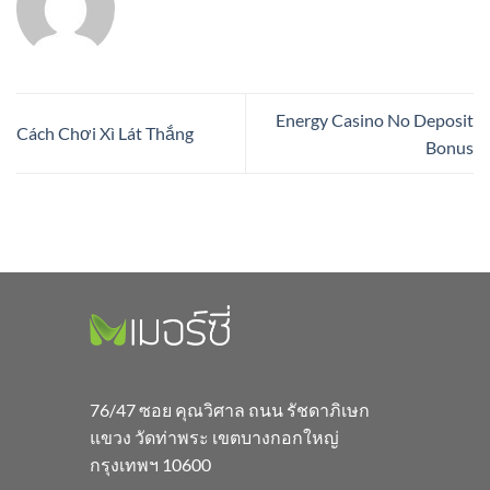
Energy Casino No Deposit
Cách Chơi Xì Lát Thắng
Bonus
76/47 ซอย คุณวิศาล ถนน รัชดาภิเษก
แขวง วัดท่าพระ เขตบางกอกใหญ่
กรุงเทพฯ 10600