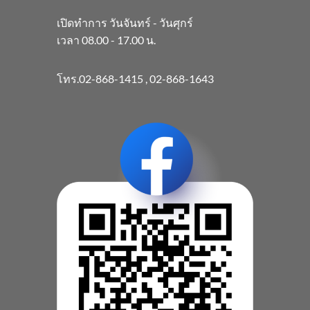
เปิดทำการ วันจันทร์ - วันศุกร์
เวลา 08.00 - 17.00 น.
โทร.
02-868-1415
,
02-868-1643