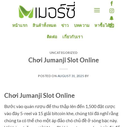
Skip
to
content
หน้าแรก
สินค้าทั้งหมด
ข่าว
บทความ
หาซื้อได้ที่
ติดต่อ
เกี่ยวกับเรา
UNCATEGORIZED
Chơi Jumanji Slot Online
POSTED ON
AUGUST 31, 2025
BY
Chơi Jumanji Slot Online
Bước vào quán rượu để thu thập lên đến 1,500 đặt cược
vào đây 5-reel và 15 giải bitcoin khe, chúng tôi đã nghĩ rằng
chúng ta có thể cho một áp đảo chó chủ đề ở sòng bạc này.