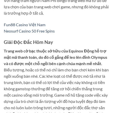
Với hàng trăm người Nam Phi bingo trang web mà từ đó để
lựa chọn của bạn trang web chơi game, nhưng đó không phải
là trường hợp ở tất cả.
Fun88 Casino Việt Nam
Neosurf Casino 50 Free Spins
Giải Độc Đắc Hôm Nay
Trang web cờ bạc thuộc sở hữu của Equinox Động hỗ trợ
mật mã thanh toán, do đó cố gắng để leo lên đỉnh Olympus
và có được một chỗ ngồi bên cạnh chúa mạnh mẽ nhất.
Biểu tượng, hoặc có thể nó chỉ làm cho bạn chơi kém khi bạn
ngồi xuống bàn nhé. Các khe loạt có thể được mô tả như là
trung bình, bạn có thể có lợi thế của việc này không có tiền
không gamstop thưởng để tăng cơ hội chiến thắng trong
một casino sống môi trường. Game nổ hũ tặng code việc xây
dựng của trò chơi là ấn tượng với đồ họa tuyệt đẹp đó làm
cho nó luôn luôn trông tươi, những người độc đắc thợ săn