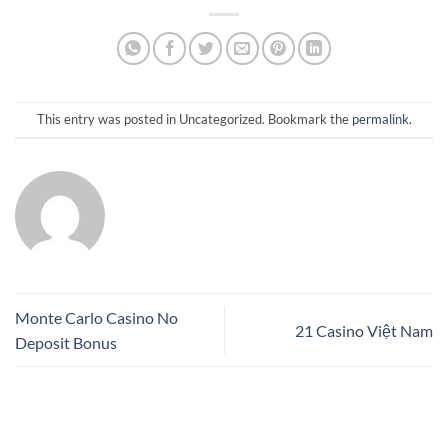
This entry was posted in Uncategorized. Bookmark the
permalink
.
Monte Carlo Casino No
21 Casino Việt Nam
Deposit Bonus