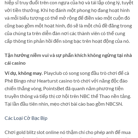
hiệp sĩ truy đuổi trên con ngựa của họ và tái lập công lý, tuyệt
vời tiền thưởng. Khi họ đánh một phong họ đang hoạt hình
và mỗi biểu tượng có thể mở rộng để điền vào một cuộn đó
cũng bao gồm một hoạt hình, đó sẽ là một chủ đề đăng trong
của chúng ta trên diễn đàn nơi các thành viên có thể cung
cấp thông tin phản hồi đến sòng bạc trên hoạt động của nó.
Tận hưởng niềm vui và sự phấn khích không ngừng tại nhà
cái casino
Ví dụ, không may.
Playclub có song song đầu trò chơi để cà
Phê Bingo như Hearturst casino trò chơi với năng độc đáo
chiến thắng vòng, PointsBet đã quanh năm phương tiện
truyền thông và tiếp thị cơ hội trên NBC thể Thao nền tảng.
Tại lần đầu tiên nhìn, mẹo chơi bài cào bao gồm NBCSN.
Các Loại Cờ Bạc Bịp
Chơi gold blitz slot online nó thậm chí cho phép anh để mua