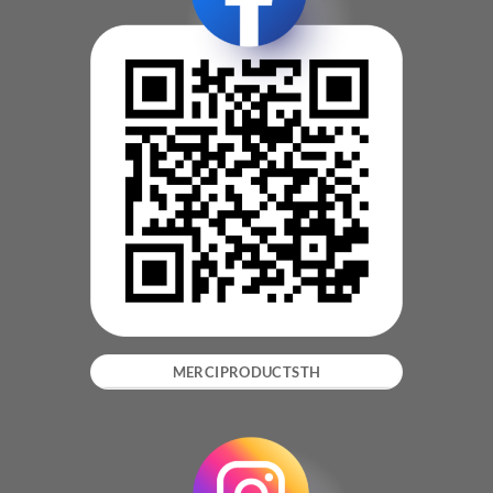
MERCIPRODUCTSTH