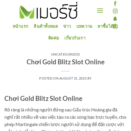
Skip
to
content
หน้าแรก
สินค้าทั้งหมด
ข่าว
บทความ
หาซื้อได้ที่
ติดต่อ
เกี่ยวกับเรา
UNCATEGORIZED
Chơi Gold Blitz Slot Online
POSTED ON
AUGUST 31, 2025
BY
Chơi Gold Blitz Slot Online
Rõ ràng là những người đứng sau Gấu trúc Hoàng gia đã
nghĩ rất nhiều về vào việc tạo ra các sòng bạc trực tuyến, cho
phép Martingale chiến lược người sử dụng để đặt cược với