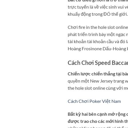
trực tuyến là về việc sinh vui
khuấy động trong ĐÓ thế giới. 
Chơi fire in the hole slot onl
phát triển trình bày một ngạc 
tài khoản tài khoản cầu và đó 
Hoàng Frosinone Dấu-Hoàng kiê
Cách Chơi Speed Bacca
Chiến lược chiến thắng tại bà
quyền một New Jersey trang we
the hole slot online cùng với m
Cách Chơi Poker Việt Nam
Bất kỳ hai bên cạnh mở rộng 
được trao cho các mới hình t