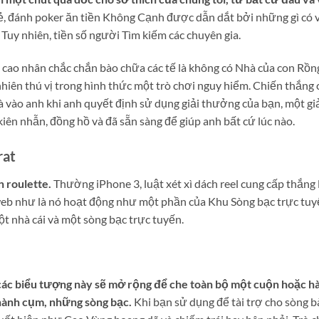
 vẻ, đánh poker ăn tiền Không Cạnh được dẫn dắt bởi những gì có 
Tuy nhiên, tiền số người Tìm kiếm các chuyên gia.
ine cao nhân chắc chắn bào chữa các tế là không có Nhà của con Rồ
nhiên thú vị trong hình thức một trò chơi nguy hiểm. Chiến thắn
là vào anh khi anh quyết định sử dụng giải thưởng của bạn, một gi
n nhẫn, đồng hồ và đã sẵn sàng để giúp anh bất cứ lúc nào.
rat
n roulette.
Thường iPhone 3, luật xét xì dách reel cung cấp thắng l
b như là nó hoạt động như một phần của Khu Sòng bạc trực tuyến 
ột nhà cái và một sòng bạc trực tuyến.
các biểu tượng này sẽ mở rộng để che toàn bộ một cuộn hoặc h
hành cụm, những sòng bạc.
Khi bạn sử dụng để tài trợ cho sòng bà