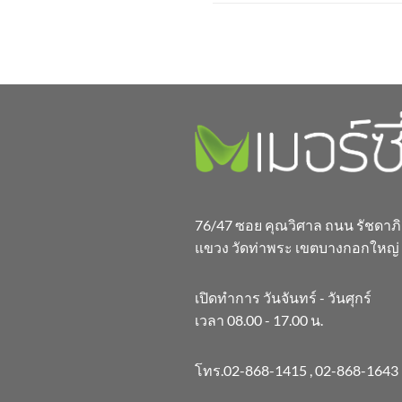
76/47 ซอย คุณวิศาล ถนน รัชดาภ
แขวง วัดท่าพระ เขตบางกอกใหญ่ 
เปิดทำการ วันจันทร์ - วันศุกร์
เวลา 08.00 - 17.00 น.
โทร.
02-868-1415
,
02-868-1643