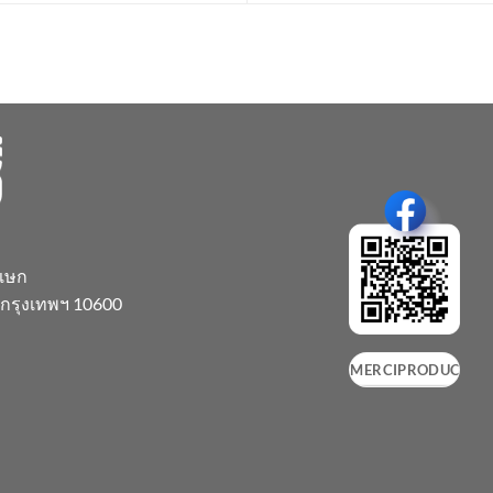
ิเษก
กรุงเทพฯ 10600
MERCIPRODUCTST