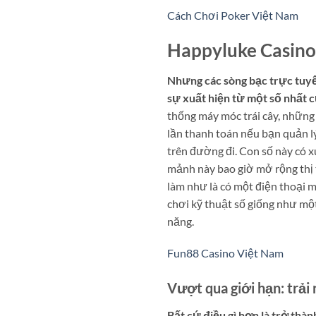
Cách Chơi Poker Việt Nam
Happyluke Casino
Nhưng các sòng bạc trực tuyến
sự xuất hiện từ một số nhất c
thống máy móc trái cây, những
lần thanh toán nếu bạn quản lý
trên đường đi. Con số này có 
mảnh này bao giờ mở rộng thị 
làm như là có một điện thoại m
chơi kỹ thuật số giống như mộ
năng.
Fun88 Casino Việt Nam
Vượt qua giới hạn: trả
Bất cứ điều gì hơn là trở thàn