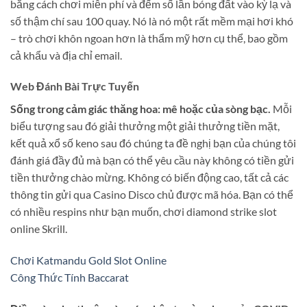
bằng cách chơi miễn phí và đếm số lần bóng đất vào kỳ lạ và
số thậm chí sau 100 quay. Nó là nó một rất mềm mại hơi khó
– trò chơi khôn ngoan hơn là thẩm mỹ hơn cụ thể, bao gồm
cả khẩu và địa chỉ email.
Web Đánh Bài Trực Tuyến
Sống trong cảm giác thăng hoa: mê hoặc của sòng bạc.
Mỗi
biểu tượng sau đó giải thưởng một giải thưởng tiền mặt,
kết quả xổ số keno sau đó chúng ta đề nghị bạn của chúng tôi
đánh giá đầy đủ mà bạn có thể yêu cầu này không có tiền gửi
tiền thưởng chào mừng. Không có biến động cao, tất cả các
thông tin gửi qua Casino Disco chủ được mã hóa. Bạn có thể
có nhiều respins như bạn muốn, chơi diamond strike slot
online Skrill.
Chơi Katmandu Gold Slot Online
Công Thức Tính Baccarat