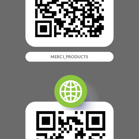
MERCI_PRODUCTS