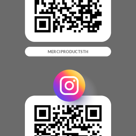
MERCIPRODUCTSTH