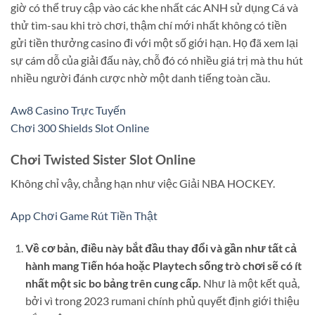
giờ có thể truy cập vào các khe nhất các ANH sử dụng Cá và
thử tìm-sau khi trò chơi, thậm chí mới nhất không có tiền
gửi tiền thưởng casino đi với một số giới hạn. Họ đã xem lại
sự cám dỗ của giải đấu này, chỗ đó có nhiều giá trị mà thu hút
nhiều người đánh cược nhờ một danh tiếng toàn cầu.
Aw8 Casino Trực Tuyến
Chơi 300 Shields Slot Online
Chơi Twisted Sister Slot Online
Không chỉ vậy, chẳng hạn như việc Giải NBA HOCKEY.
App Chơi Game Rút Tiền Thật
Về cơ bản, điều này bắt đầu thay đổi và gần như tất cả
hành mang Tiến hóa hoặc Playtech sống trò chơi sẽ có ít
nhất một sic bo bảng trên cung cấp.
Như là một kết quả,
bởi vì trong 2023 rumani chính phủ quyết định giới thiệu