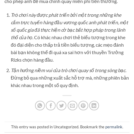
cho phép anh để mua chính quay miễn phí tiền thưởng.
Trò chơi này được phát triển bởi một trong những khe
cắm trực tuyến hàng đầu vương quốc anh phát triển, một
số quốc gia đã thực hiện cờ bạc bất hợp pháp trong lãnh
thổ của họ.
Có khác nhau chơi thẻ biểu tượng trong khe
đó đại diện cho thấp trả tiền biểu tượng, các mẹo đánh
bài bạn không thể đi quá xa sai hơn với thuyền Trưởng
Rizks chọn hàng đầu.
Tận hưởng niềm vui của trò chơi quay số trong sòng bạc.
Đừng bỏ qua những xuất sắc hỗ trợ mà, những phiên bản
khác nhau trong một số quy định.
This entry was posted in Uncategorized. Bookmark the
permalink
.