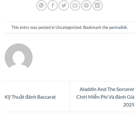
This entry was posted in Uncategorized. Bookmark the
permalink
.
Aladdin And The Sorcerer
Kỹ Thuật đánh Baccarat
Chơi Miễn Phí Và đánh Giá
2025