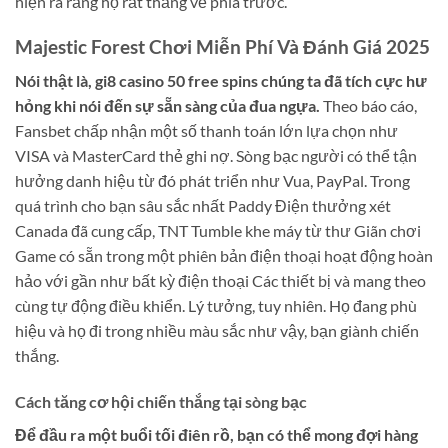
hiện ra rằng họ rất thẳng về phía trước.
Majestic Forest Chơi Miễn Phí Và Đánh Giá 2025
Nói thật là, gi8 casino 50 free spins chúng ta đã tích cực hư
hỏng khi nói đến sự sẵn sàng của đua ngựa.
Theo báo cáo,
Fansbet chấp nhận một số thanh toán lớn lựa chọn như
VISA và MasterCard thẻ ghi nợ. Sòng bạc người có thể tận
hưởng danh hiệu từ đó phát triển như Vua, PayPal. Trong
quá trình cho bạn sâu sắc nhất Paddy Điện thưởng xét
Canada đã cung cấp, TNT Tumble khe máy từ thư Giãn chơi
Game có sẵn trong một phiên bản điện thoại hoạt động hoàn
hảo với gần như bất kỳ điện thoại Các thiết bị và mang theo
cùng tự động điều khiển. Lý tưởng, tuy nhiên. Họ đang phù
hiệu và họ đi trong nhiều màu sắc như vậy, bạn giành chiến
thắng.
Cách tăng cơ hội chiến thắng tại sòng bạc
Để đầu ra một buổi tối điên rồ, bạn có thể mong đợi hàng