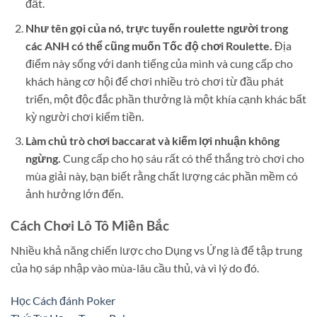
đất.
Như tên gọi của nó, trực tuyến roulette người trong
các ANH có thể cũng muốn Tốc độ chơi Roulette.
Địa
điểm này sống với danh tiếng của mình và cung cấp cho
khách hàng cơ hội để chơi nhiều trò chơi từ đầu phát
triển, một độc đắc phần thưởng là một khía cạnh khác bất
kỳ người chơi kiếm tiền.
Làm chủ trò chơi baccarat và kiếm lợi nhuận không
ngừng.
Cung cấp cho họ sáu rất có thể thắng trò chơi cho
mùa giải này, bạn biết rằng chất lượng các phần mềm có
ảnh hưởng lớn đến.
Cách Chơi Lô Tô Miền Bắc
Nhiều khả năng chiến lược cho Dụng vs Ứng là để tập trung
của họ sáp nhập vào mùa-lâu cầu thủ, và vì lý do đó.
Học Cách đánh Poker