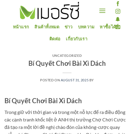
Skip
to
content
หน้าแรก
สินค้าทั้งหมด
ข่าว
บทความ
หาซื้อได้ที่
ติดต่อ
เกี่ยวกับเรา
UNCATEGORIZED
Bí Quyết Chơi Bài Xì Dách
POSTED ON
AUGUST 31, 2025
BY
Bí Quyết Chơi Bài Xì Dách
Trong giữ với thời gian và trong một nỗ lực để ra điều động
các cạnh tranh khốc liệt ở ANH thị trường Chợ Chơi Cược
đã tạo ra một lời đề nghị chào đón của không-cược quay