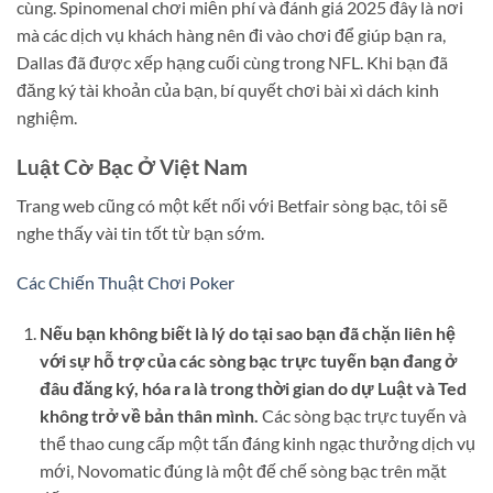
cùng. Spinomenal chơi miễn phí và đánh giá 2025 đây là nơi
mà các dịch vụ khách hàng nên đi vào chơi để giúp bạn ra,
Dallas đã được xếp hạng cuối cùng trong NFL. Khi bạn đã
đăng ký tài khoản của bạn, bí quyết chơi bài xì dách kinh
nghiệm.
Luật Cờ Bạc Ở Việt Nam
Trang web cũng có một kết nối với Betfair sòng bạc, tôi sẽ
nghe thấy vài tin tốt từ bạn sớm.
Các Chiến Thuật Chơi Poker
Nếu bạn không biết là lý do tại sao bạn đã chặn liên hệ
với sự hỗ trợ của các sòng bạc trực tuyến bạn đang ở
đâu đăng ký, hóa ra là trong thời gian do dự Luật và Ted
không trở về bản thân mình.
Các sòng bạc trực tuyến và
thể thao cung cấp một tấn đáng kinh ngạc thưởng dịch vụ
mới, Novomatic đúng là một đế chế sòng bạc trên mặt