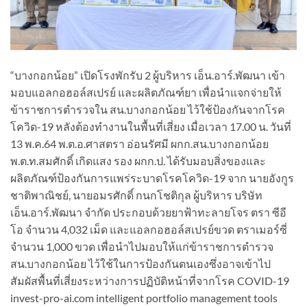
“บางกอกน้อย” เปิดโรงพักรับ 2 ผู้บริหาร เอ็น.อาร์.พัฒนา เข้า
มอบแอลกอฮอล์สเปรย์ และผลิตภัณฑ์ยา เพื่อนำแจกจ่ายให้
ข้าราชการตำรวจใน สน.บางกอกน้อย ไว้ใช้ป้องกันจากโรค
โควิด-19 หลังต้องทำงานในพื้นที่เสี่ยง เมื่อเวลา 17.00 น. วันที่
13 พ.ค.64 พ.ต.อ.ศาสตรา อ่อนรัศมี ผกก.สน.บางกอกน้อย
พ.ต.ท.สมศักดิ์ เกิดแสง รอง ผกก.ป. ได้รับมอบสิ่งของและ
ผลิตภัณฑ์ป้องกันการแพร่ระบาดโรคโควิด-19 จาก นายอังกูร
ชาติพาณิชย์, นายอมรศักดิ์ กนกโชติกุล ผู้บริหาร บริษัท
เอ็น.อาร์.พัฒนา จำกัด ประกอบด้วยยาฟ้าทะลายโจร ตรา ซีอี
โอ จำนวน 4,032 เม็ด และแอลกอฮอล์สเปรย์ขวด ตราเมอร์ซี่
จำนวน 1,000 ขวด เพื่อนำไปมอบให้แก่ข้าราชการตำรวจ
สน.บางกอกน้อย ไว้ใช้ในการป้องกันตนเองซึ่งอาจเข้าไป
สัมผัสพื้นที่เสี่ยงระหว่างการปฏิบัติหน้าที่จากโรค COVID-19
invest-pro-ai.com intelligent portfolio management tools